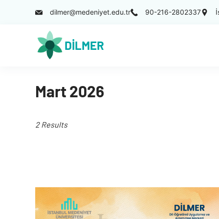
Skip
dilmer@medeniyet.edu.tr
90-216-2802337
İ
to
DİLMER
content
Mart 2026
2 Results